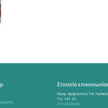
ap
Στοιχεία επικοινωνία
Λεωφ. Αμαρουσίου 54, Ηράκλε
ή
Τ.Κ. 141 22
 είμαστε
210 2823336