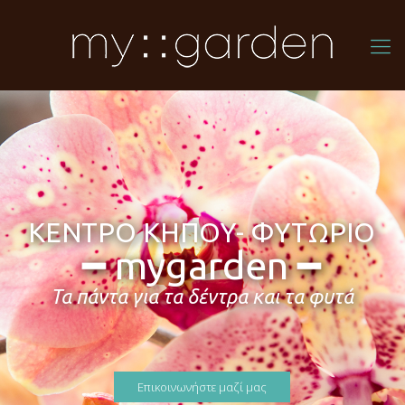
KΕΝΤΡΟ ΚΗΠΟΥ- ΦΥΤΩΡΙΟ
━ mygarden ━
Τα πάντα για τα δέντρα και τα φυτά
Επικοινωνήστε μαζί μας