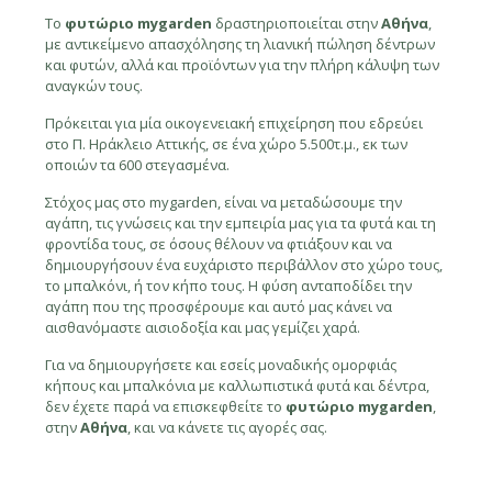
Το
φυτώριο mygarden
δραστηριοποιείται στην
Αθήνα
,
με αντικείμενο απασχόλησης τη λιανική πώληση δέντρων
και φυτών, αλλά και προϊόντων για την πλήρη κάλυψη των
αναγκών τους.
Πρόκειται για μία οικογενειακή επιχείρηση που εδρεύει
στο Π. Ηράκλειο Αττικής, σε ένα χώρο 5.500τ.μ., εκ των
οποιών τα 600 στεγασμένα.
Στόχος μας στο mygarden, είναι να μεταδώσουμε την
αγάπη, τις γνώσεις και την εμπειρία μας για τα φυτά και τη
φροντίδα τους, σε όσους θέλουν να φτιάξουν και να
δημιουργήσουν ένα ευχάριστο περιβάλλον στο χώρο τους,
το μπαλκόνι, ή τον κήπο τους. Η φύση ανταποδίδει την
αγάπη που της προσφέρουμε και αυτό μας κάνει να
αισθανόμαστε αισιοδοξία και μας γεμίζει χαρά.
Για να δημιουργήσετε και εσείς μοναδικής ομορφιάς
κήπους και μπαλκόνια με καλλωπιστικά φυτά και δέντρα,
δεν έχετε παρά να επισκεφθείτε το
φυτώριο mygarden
,
στην
Αθήνα
, και να κάνετε τις αγορές σας.